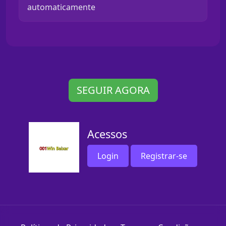
automaticamente
SEGUIR AGORA
Acessos
Login
Registrar-se