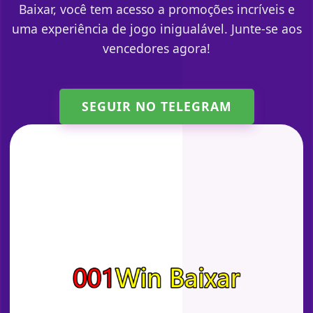
Baixar, você tem acesso a promoções incríveis e
uma experiência de jogo inigualável. Junte-se aos
vencedores agora!
SEGUIR NO TELEGRAM