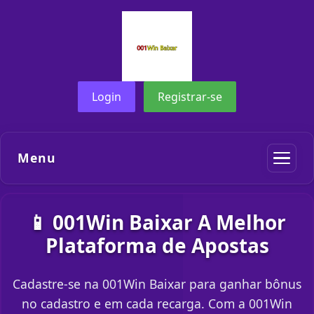
Login
Registrar-se
Menu
📱 001Win Baixar A Melhor
Plataforma de Apostas
Cadastre-se na 001Win Baixar para ganhar bônus
no cadastro e em cada recarga. Com a 001Win