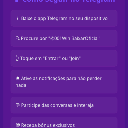
📱 Baixe o app Telegram no seu dispositivo
🔍 Procure por "@001Win BaixarOficial"
👆 Toque em "Entrar" ou "Join"
🔔 Ative as notificações para não perder
nada
💬 Participe das conversas e interaja
🎁 Receba bônus exclusivos