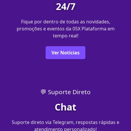
24/7
Fique por dentro de todas as novidades,
promoções e eventos da 05X Plataforma em
tempo real!
Ver Notícias
💬 Suporte Direto
Chat
Suporte direto via Telegram, respostas rápidas e
atendimento personalizado!