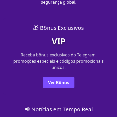
segurança global.
🎁 Bônus Exclusivos
VIP
Receba bônus exclusivos do Telegram,
promoções especiais e códigos promocionais
únicos!
Ver Bônus
📢 Notícias em Tempo Real