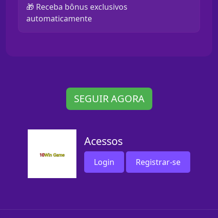
🎁 Receba bônus exclusivos
automaticamente
SEGUIR AGORA
Acessos
Login
Registrar-se