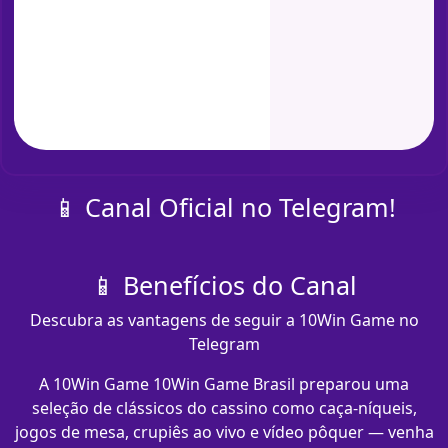
📱 Canal Oficial no Telegram!
📱 Benefícios do Canal
Descubra as vantagens de seguir a 10Win Game no
Telegram
A 10Win Game 10Win Game Brasil preparou uma
seleção de clássicos do cassino como caça-níqueis,
jogos de mesa, crupiês ao vivo e vídeo pôquer — venha