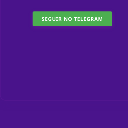
SEGUIR NO TELEGRAM