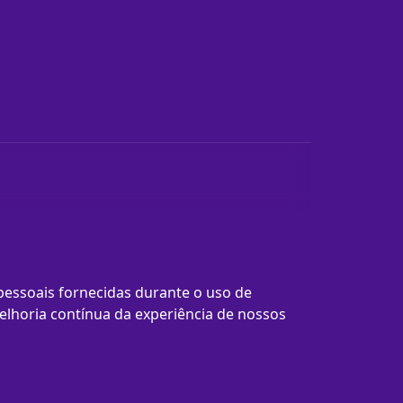
pessoais fornecidas durante o uso de
elhoria contínua da experiência de nossos