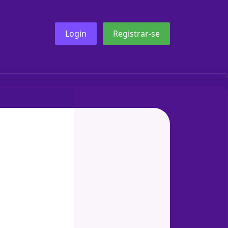
Login
Registrar-se