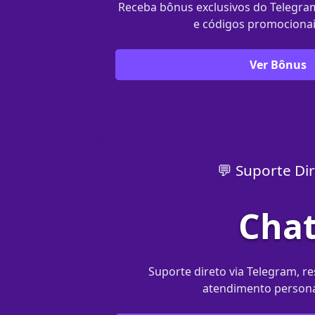
Receba bônus exclusivos do Telegra
e códigos promocionai
Ver Bônus
💬 Suporte Di
Cha
Suporte direto via Telegram, r
atendimento persona