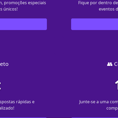
m, promoções especiais
Fique por dentro d
s únicos!
eventos d
reto
👥 
t
espostas rápidas e
Junte-se a uma com
lizado!
compa