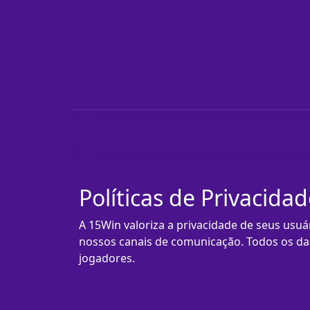
Políticas de Privacida
A 15Win valoriza a privacidade de seus usu
nossos canais de comunicação. Todos os dad
jogadores.