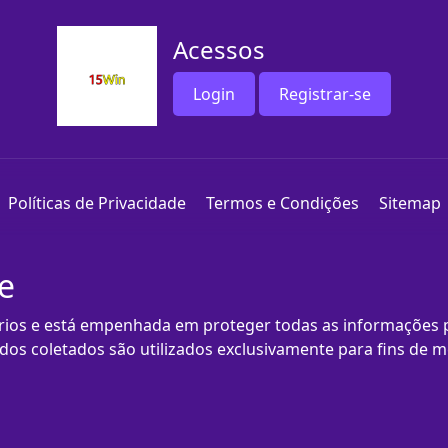
Acessos
Login
Registrar-se
Políticas de Privacidade
Termos e Condições
Sitemap
de
ários e está empenhada em proteger todas as informações 
os coletados são utilizados exclusivamente para fins de m