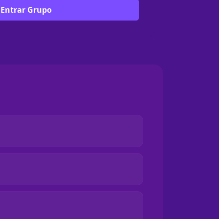
Entrar Grupo