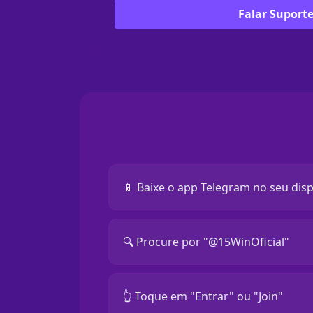
Falar Suport
📱 Baixe o app Telegram no seu disp
🔍 Procure por "@15WinOficial"
👆 Toque em "Entrar" ou "Join"