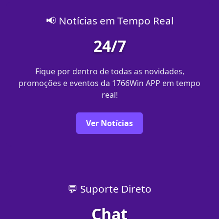
📢 Notícias em Tempo Real
24/7
Fique por dentro de todas as novidades,
promoções e eventos da 1766Win APP em tempo
real!
Ver Notícias
💬 Suporte Direto
Chat