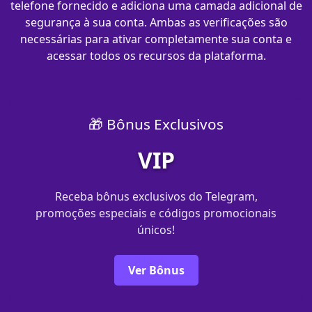
telefone fornecido e adiciona uma camada adicional de
segurança à sua conta. Ambas as verificações são
necessárias para ativar completamente sua conta e
acessar todos os recursos da plataforma.
🎁 Bônus Exclusivos
VIP
Receba bônus exclusivos do Telegram,
promoções especiais e códigos promocionais
únicos!
Ver Bônus