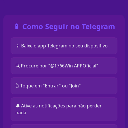
📱 Como Seguir no Telegram
📱 Baixe o app Telegram no seu dispositivo
🔍 Procure por "@1766Win APPOficial"
👆 Toque em "Entrar" ou "Join"
🔔 Ative as notificações para não perder
nada