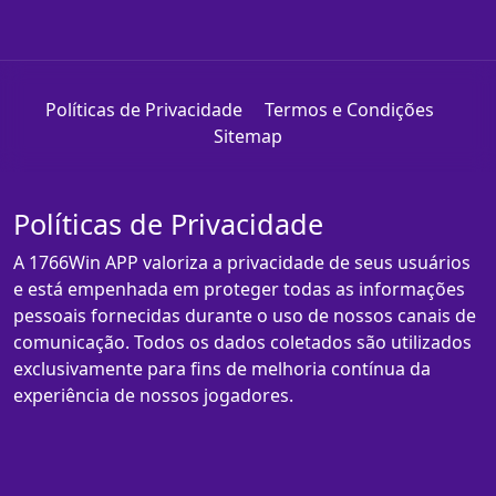
Políticas de Privacidade
Termos e Condições
Sitemap
Políticas de Privacidade
A 1766Win APP valoriza a privacidade de seus usuários
e está empenhada em proteger todas as informações
pessoais fornecidas durante o uso de nossos canais de
comunicação. Todos os dados coletados são utilizados
exclusivamente para fins de melhoria contínua da
experiência de nossos jogadores.