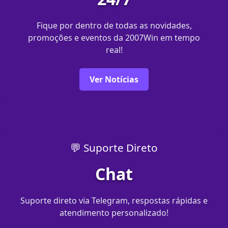
Fique por dentro de todas as novidades,
promoções e eventos da 2007Win em tempo
real!
Ver Notícias
💬 Suporte Direto
Chat
Suporte direto via Telegram, respostas rápidas e
atendimento personalizado!