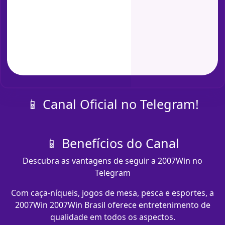
📱 Canal Oficial no Telegram!
📱 Benefícios do Canal
Descubra as vantagens de seguir a 2007Win no
Telegram
Com caça-níqueis, jogos de mesa, pesca e esportes, a
2007Win 2007Win Brasil oferece entretenimento de
qualidade em todos os aspectos.