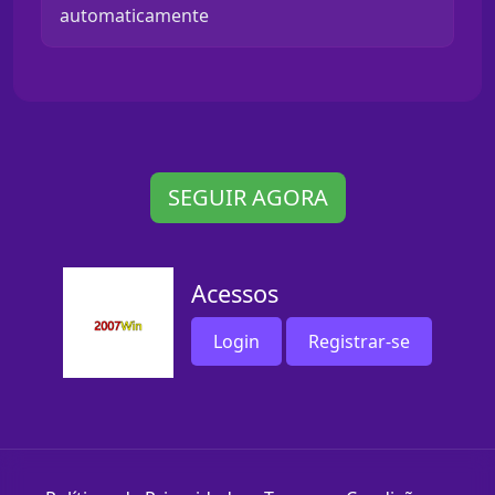
automaticamente
SEGUIR AGORA
Acessos
Login
Registrar-se