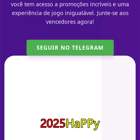
você tem acesso a promoções incríveis e uma
experiência de jogo inigualável. Junte-se aos
vencedores agora!
SEGUIR NO TELEGRAM