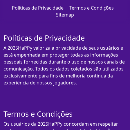
Políticas de Privacidade
Termos e Condições
Sitemap
Políticas de Privacidade
A 2025HaPPy valoriza a privacidade de seus usuários e
está empenhada em proteger todas as informações
pessoais fornecidas durante o uso de nossos canais de
comunicação. Todos os dados coletados são utilizados
exclusivamente para fins de melhoria contínua da
experiência de nossos jogadores.
Termos e Condições
Os usuários da 2025HaPPy concordam em respeitar