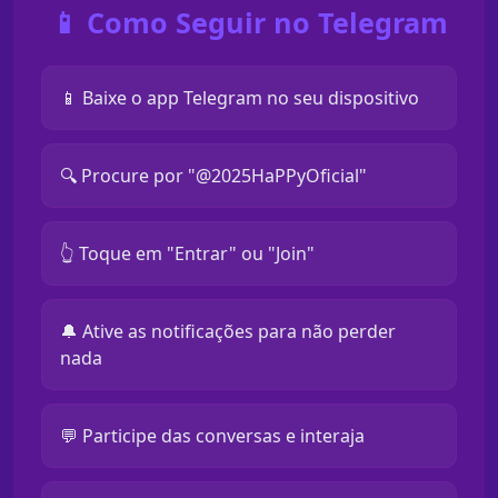
📱 Como Seguir no Telegram
📱 Baixe o app Telegram no seu dispositivo
🔍 Procure por "@2025HaPPyOficial"
👆 Toque em "Entrar" ou "Join"
🔔 Ative as notificações para não perder
nada
💬 Participe das conversas e interaja