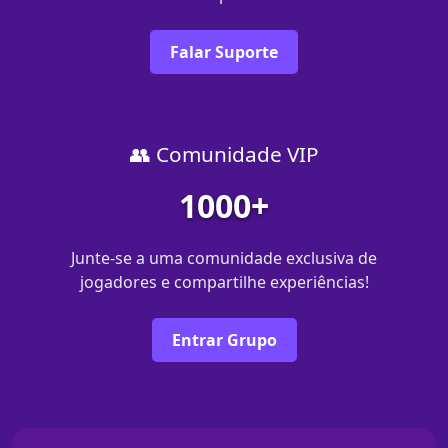
Falar Suporte
👥 Comunidade VIP
1000+
Junte-se a uma comunidade exclusiva de
jogadores e compartilhe experiências!
Entrar Grupo