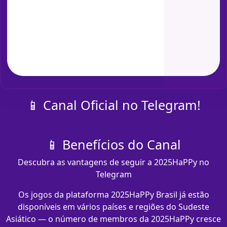
📱 Canal Oficial no Telegram!
📱 Benefícios do Canal
Descubra as vantagens de seguir a 2025HaPPy no
Telegram
Os jogos da plataforma 2025HaPPy Brasil já estão
disponíveis em vários países e regiões do Sudeste
Asiático — o número de membros da 2025HaPPy cresce