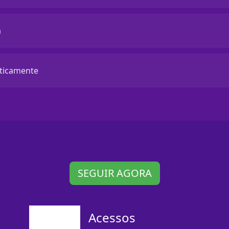
a
aticamente
SEGUIR AGORA
Acessos