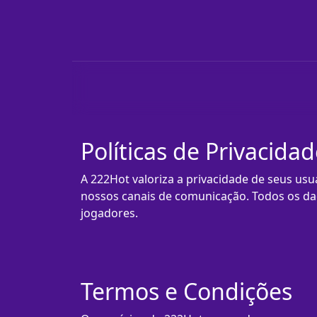
Políticas de Privacida
A 222Hot valoriza a privacidade de seus us
nossos canais de comunicação. Todos os dad
jogadores.
Termos e Condições