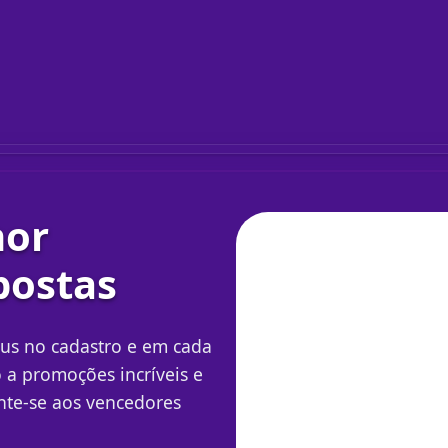
hor
postas
us no cadastro e em cada
 a promoções incríveis e
unte-se aos vencedores