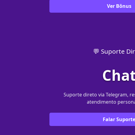
Ver Bônus
💬 Suporte Di
Cha
Suporte direto via Telegram, r
atendimento persona
Falar Suport