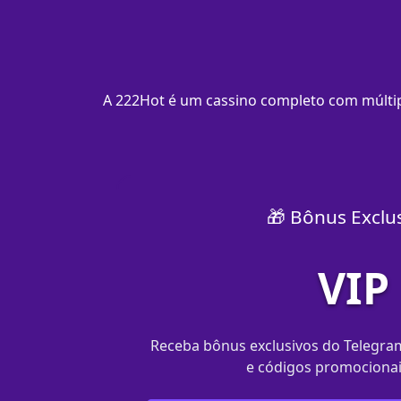
A 222Hot é um cassino completo com múltipl
🎁 Bônus Exclu
VIP
Receba bônus exclusivos do Telegra
e códigos promocionai