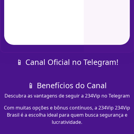
📱 Canal Oficial no Telegram!
📱 Benefícios do Canal
Descubra as vantagens de seguir a 234Vip no Telegram
Com muitas opções e bônus contínuos, a 234Vip 234Vip
Brasil é a escolha ideal para quem busca segurança e
lucratividade.