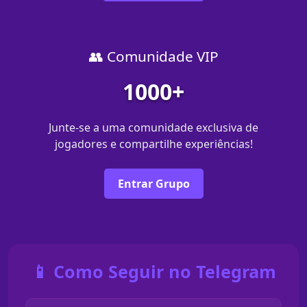
👥 Comunidade VIP
1000+
Junte-se a uma comunidade exclusiva de
jogadores e compartilhe experiências!
Entrar Grupo
📱 Como Seguir no Telegram