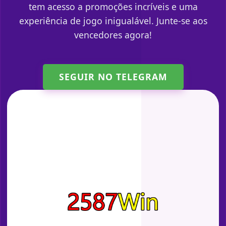
tem acesso a promoções incríveis e uma
experiência de jogo inigualável. Junte-se aos
vencedores agora!
SEGUIR NO TELEGRAM