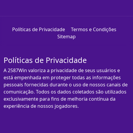
Políticas de Privacidade
Termos e Condições
Sitemap
Políticas de Privacidade
A 2587Win valoriza a privacidade de seus usuários e
está empenhada em proteger todas as informações
pessoais fornecidas durante o uso de nossos canais de
comunicação. Todos os dados coletados são utilizados
exclusivamente para fins de melhoria contínua da
experiência de nossos jogadores.