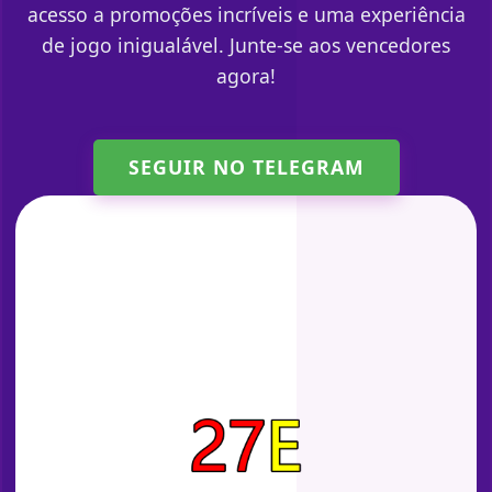
acesso a promoções incríveis e uma experiência
de jogo inigualável. Junte-se aos vencedores
agora!
SEGUIR NO TELEGRAM