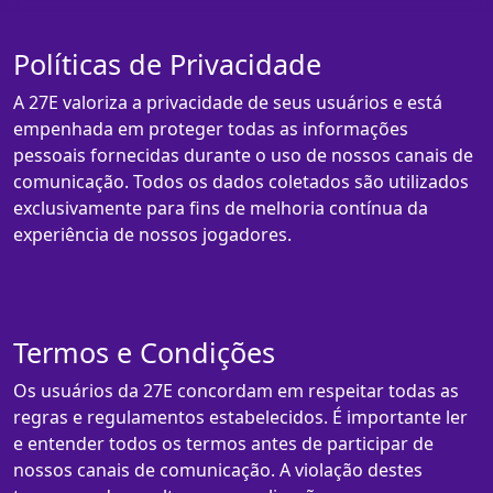
Políticas de Privacidade
A 27E valoriza a privacidade de seus usuários e está
empenhada em proteger todas as informações
pessoais fornecidas durante o uso de nossos canais de
comunicação. Todos os dados coletados são utilizados
exclusivamente para fins de melhoria contínua da
experiência de nossos jogadores.
Termos e Condições
Os usuários da 27E concordam em respeitar todas as
regras e regulamentos estabelecidos. É importante ler
e entender todos os termos antes de participar de
nossos canais de comunicação. A violação destes