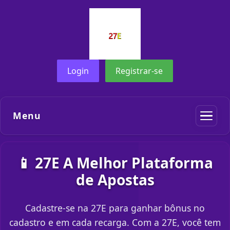
Login
Registrar-se
Menu
📱 27E A Melhor Plataforma
de Apostas
Cadastre-se na 27E para ganhar bônus no
cadastro e em cada recarga. Com a 27E, você tem