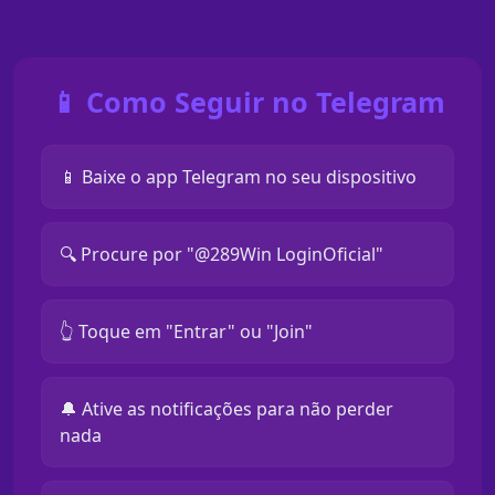
📱 Como Seguir no Telegram
📱 Baixe o app Telegram no seu dispositivo
🔍 Procure por "@289Win LoginOficial"
👆 Toque em "Entrar" ou "Join"
🔔 Ative as notificações para não perder
nada