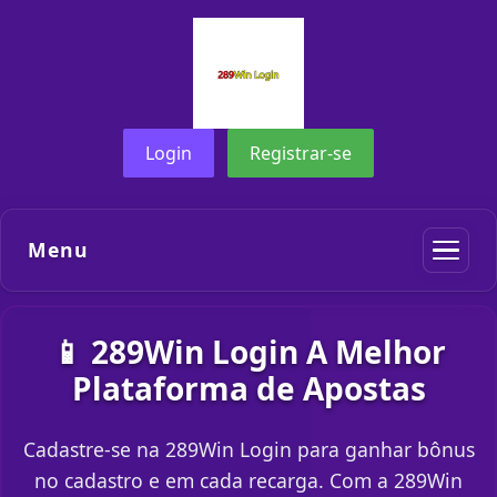
Login
Registrar-se
Menu
📱 289Win Login A Melhor
Plataforma de Apostas
Cadastre-se na 289Win Login para ganhar bônus
no cadastro e em cada recarga. Com a 289Win