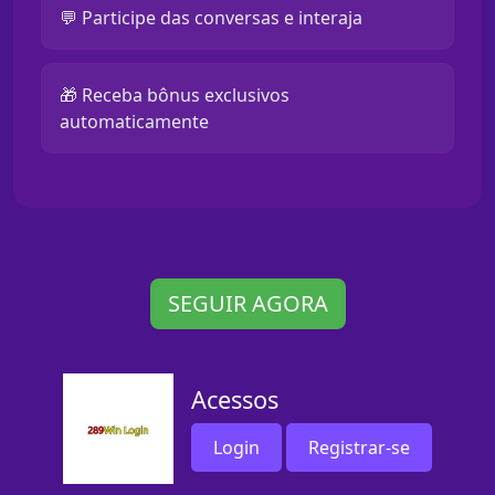
💬 Participe das conversas e interaja
🎁 Receba bônus exclusivos
automaticamente
SEGUIR AGORA
Acessos
Login
Registrar-se