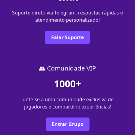
Suporte direto via Telegram, respostas rápidas e
atendimento personalizado!
Falar Suporte
👥 Comunidade VIP
1000+
Junte-se a uma comunidade exclusiva de
jogadores e compartilhe experiências!
Entrar Grupo