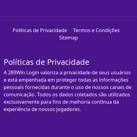
Políticas de Privacidade
Termos e Condições
Sitemap
Políticas de Privacidade
A 289Win Login valoriza a privacidade de seus usuários
e está empenhada em proteger todas as informações
pessoais fornecidas durante o uso de nossos canais de
comunicação. Todos os dados coletados são utilizados
exclusivamente para fins de melhoria contínua da
experiência de nossos jogadores.