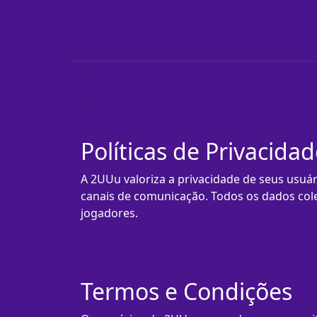
Políticas de Privacida
A 2UUu valoriza a privacidade de seus usu
canais de comunicação. Todos os dados cole
jogadores.
Termos e Condições