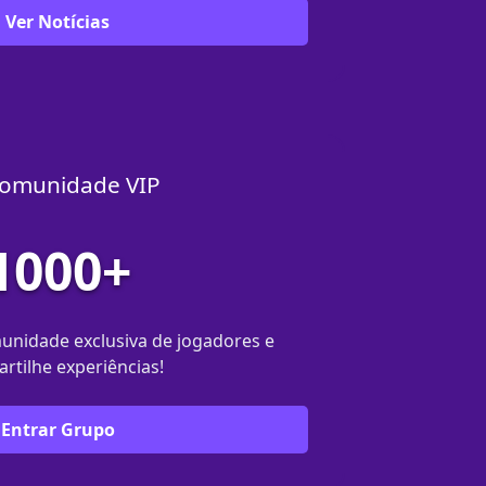
Ver Notícias
Comunidade VIP
1000+
unidade exclusiva de jogadores e
rtilhe experiências!
Entrar Grupo