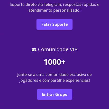
Suporte direto via Telegram, respostas rápidas e
atendimento personalizado!
Falar Suporte
👥 Comunidade VIP
1000+
Junte-se a uma comunidade exclusiva de
jogadores e compartilhe experiências!
Entrar Grupo