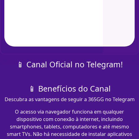
📱 Canal Oficial no Telegram!
📱 Benefícios do Canal
Descubra as vantagens de seguir a 365GG no Telegram
O acesso via navegador funciona em qualquer
dispositivo com conexão à internet, incluindo
smartphones, tablets, computadores e até mesmo
smart TVs. Não há necessidade de instalar aplicativos