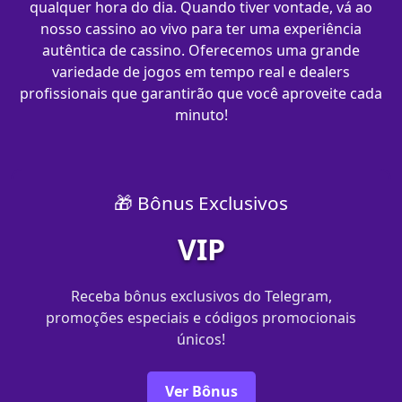
qualquer hora do dia. Quando tiver vontade, vá ao
nosso cassino ao vivo para ter uma experiência
autêntica de cassino. Oferecemos uma grande
variedade de jogos em tempo real e dealers
profissionais que garantirão que você aproveite cada
minuto!
🎁 Bônus Exclusivos
VIP
Receba bônus exclusivos do Telegram,
promoções especiais e códigos promocionais
únicos!
Ver Bônus