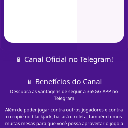
📱 Canal Oficial no Telegram!
📱 Benefícios do Canal
Descubra as vantagens de seguir a 365GG APP no
Telegram
Além de poder jogar contra outros jogadores e contra
o crupiê no blackjack, bacará e roleta, também temos
muitas mesas para que você possa aproveitar o jogo a