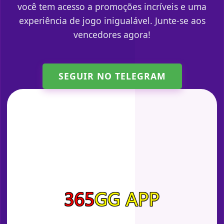
você tem acesso a promoções incríveis e uma
experiência de jogo inigualável. Junte-se aos
vencedores agora!
SEGUIR NO TELEGRAM