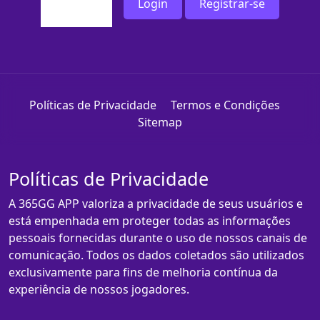
Login
Registrar-se
Políticas de Privacidade
Termos e Condições
Sitemap
Políticas de Privacidade
A 365GG APP valoriza a privacidade de seus usuários e
está empenhada em proteger todas as informações
pessoais fornecidas durante o uso de nossos canais de
comunicação. Todos os dados coletados são utilizados
exclusivamente para fins de melhoria contínua da
experiência de nossos jogadores.