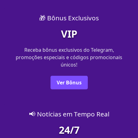
🎁 Bônus Exclusivos
VIP
Receba bônus exclusivos do Telegram,
promoções especiais e códigos promocionais
únicos!
Ver Bônus
📢 Notícias em Tempo Real
24/7