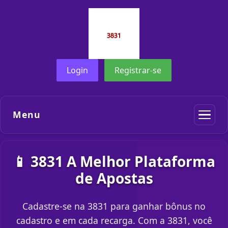
Login
Registrar-se
Menu
📱 3831 A Melhor Plataforma
de Apostas
Cadastre-se na 3831 para ganhar bônus no
cadastro e em cada recarga. Com a 3831, você