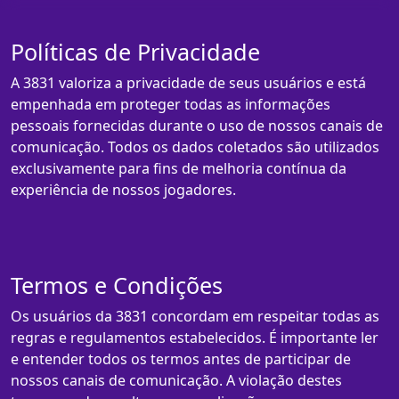
Políticas de Privacidade
A 3831 valoriza a privacidade de seus usuários e está
empenhada em proteger todas as informações
pessoais fornecidas durante o uso de nossos canais de
comunicação. Todos os dados coletados são utilizados
exclusivamente para fins de melhoria contínua da
experiência de nossos jogadores.
Termos e Condições
Os usuários da 3831 concordam em respeitar todas as
regras e regulamentos estabelecidos. É importante ler
e entender todos os termos antes de participar de
nossos canais de comunicação. A violação destes