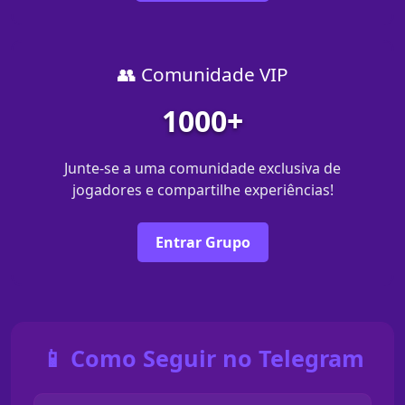
👥 Comunidade VIP
1000+
Junte-se a uma comunidade exclusiva de
jogadores e compartilhe experiências!
Entrar Grupo
📱 Como Seguir no Telegram