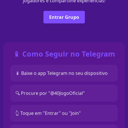
jogadores e compartilhe experiências!
Entrar Grupo
📱 Como Seguir no Telegram
📱 Baixe o app Telegram no seu dispositivo
🔍 Procure por "@40JogoOficial"
👆 Toque em "Entrar" ou "Join"