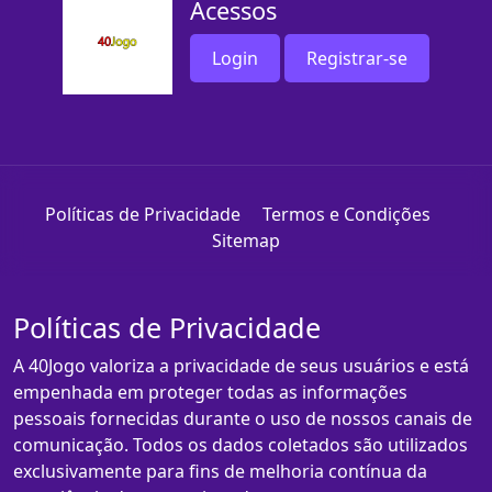
Acessos
Login
Registrar-se
Políticas de Privacidade
Termos e Condições
Sitemap
Políticas de Privacidade
A 40Jogo valoriza a privacidade de seus usuários e está
empenhada em proteger todas as informações
pessoais fornecidas durante o uso de nossos canais de
comunicação. Todos os dados coletados são utilizados
exclusivamente para fins de melhoria contínua da