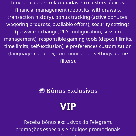
funcionalidades relacionadas em clusters lógicos:
financial management (deposits, withdrawals,
transaction history), bonus tracking (active bonuses,
wagering progress, available offers), security settings
(password change, 2FA configuration, session
management), responsible gaming tools (deposit limits,
time limits, self-exclusion), e preferences customization
(language, currency, communication settings, game
filters).
🎁 Bônus Exclusivos
VIP
Receba bônus exclusivos do Telegram,
promoções especiais e códigos promocionais