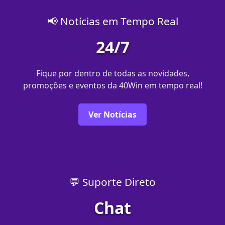
📢 Notícias em Tempo Real
24/7
Fique por dentro de todas as novidades,
promoções e eventos da 40Win em tempo real!
Ver Notícias
💬 Suporte Direto
Chat