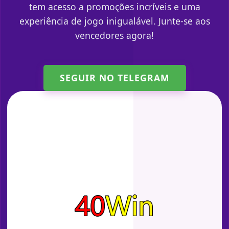
tem acesso a promoções incríveis e uma
experiência de jogo inigualável. Junte-se aos
vencedores agora!
SEGUIR NO TELEGRAM