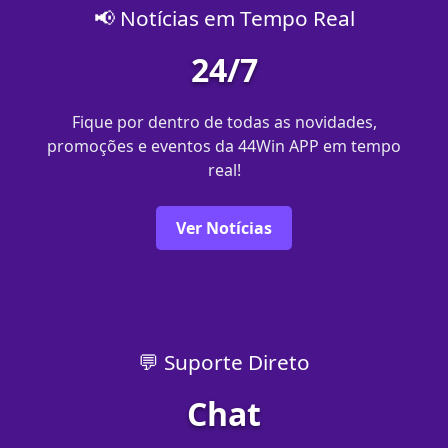
📢 Notícias em Tempo Real
24/7
Fique por dentro de todas as novidades,
promoções e eventos da 44Win APP em tempo
real!
Ver Notícias
💬 Suporte Direto
Chat