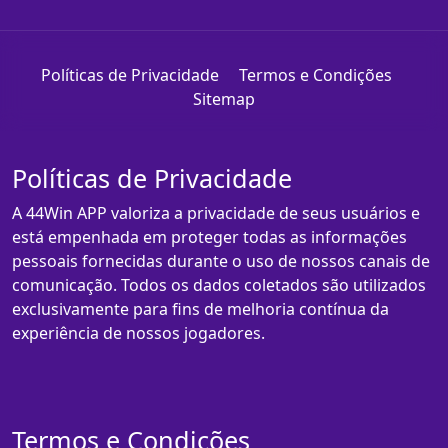
Políticas de Privacidade
Termos e Condições
Sitemap
Políticas de Privacidade
A 44Win APP valoriza a privacidade de seus usuários e
está empenhada em proteger todas as informações
pessoais fornecidas durante o uso de nossos canais de
comunicação. Todos os dados coletados são utilizados
exclusivamente para fins de melhoria contínua da
experiência de nossos jogadores.
Termos e Condições