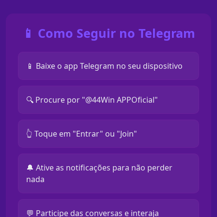
📱 Como Seguir no Telegram
📱 Baixe o app Telegram no seu dispositivo
🔍 Procure por "@44Win APPOficial"
👆 Toque em "Entrar" ou "Join"
🔔 Ative as notificações para não perder
nada
💬 Participe das conversas e interaja