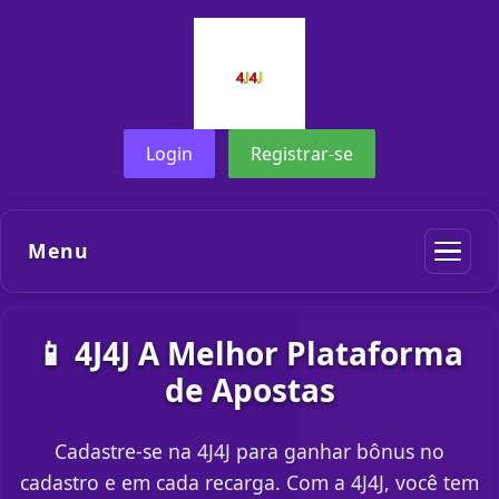
Login
Registrar-se
Menu
📱 4J4J A Melhor Plataforma
de Apostas
Cadastre-se na 4J4J para ganhar bônus no
cadastro e em cada recarga. Com a 4J4J, você tem