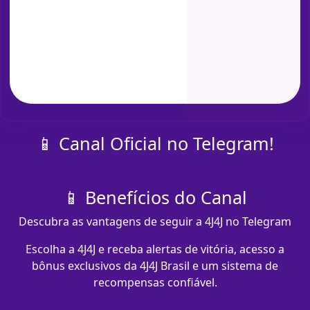
📱 Canal Oficial no Telegram!
📱 Benefícios do Canal
Descubra as vantagens de seguir a 4J4J no Telegram
Escolha a 4J4J e receba alertas de vitória, acesso a
bônus exclusivos da 4J4J Brasil e um sistema de
recompensas confiável.