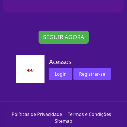
SEGUIR AGORA
Acessos
Login
Registrar-se
Políticas de Privacidade
Termos e Condições
Sitemap