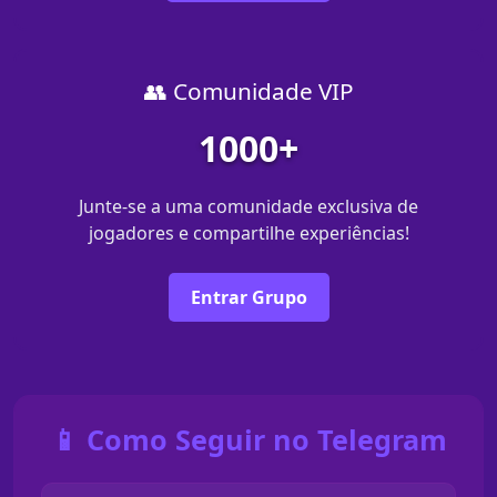
👥 Comunidade VIP
1000+
Junte-se a uma comunidade exclusiva de
jogadores e compartilhe experiências!
Entrar Grupo
📱 Como Seguir no Telegram