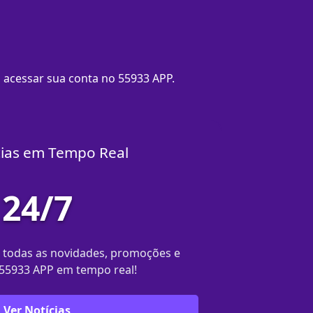
 acessar sua conta no 55933 APP.
cias em Tempo Real
24/7
e todas as novidades, promoções e
 55933 APP em tempo real!
Ver Notícias