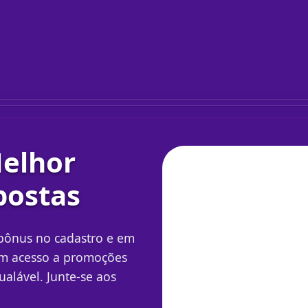
Melhor
postas
bônus no cadastro e em
em acesso a promoções
ualável. Junte-se aos