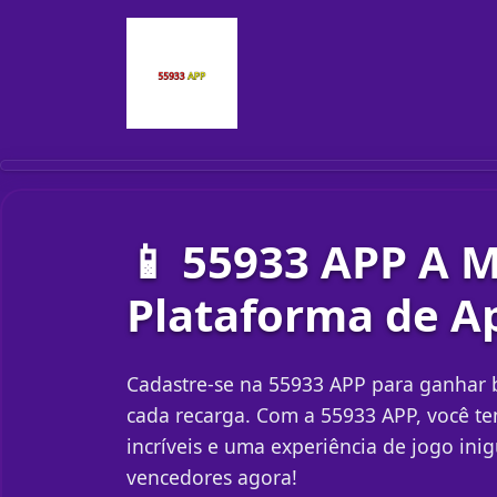
📱 55933 APP A 
Plataforma de A
Cadastre-se na 55933 APP para ganhar 
cada recarga. Com a 55933 APP, você t
incríveis e uma experiência de jogo inig
vencedores agora!