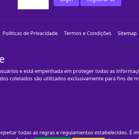
Políticas de Privacidade
Termos e Condições
Sitemap
de
 usuários e está empenhada em proteger todas as informaç
os coletados são utilizados exclusivamente para fins de m
peitar todas as regras e regulamentos estabelecidos. É im