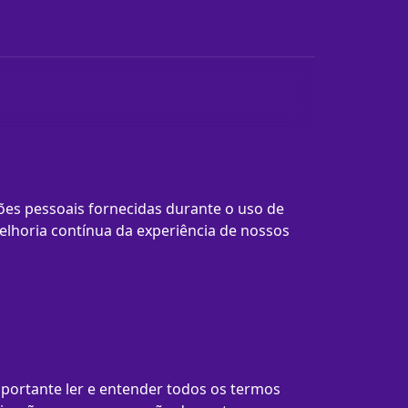
ões pessoais fornecidas durante o uso de
elhoria contínua da experiência de nossos
portante ler e entender todos os termos