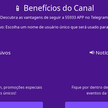
📱 Benefícios do Canal
Descubra as vantagens de seguir a 55933 APP no Telegram
vo: Escolha um nome de usuário único que será usado para
sivos
📢 Notí
m, promoções especiais
Fique por dentro d
s únicos!
eventos da