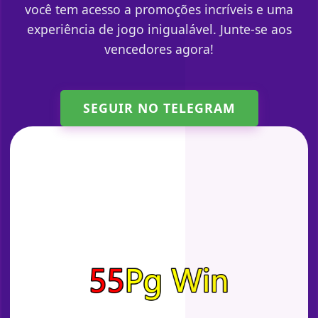
você tem acesso a promoções incríveis e uma
experiência de jogo inigualável. Junte-se aos
vencedores agora!
SEGUIR NO TELEGRAM