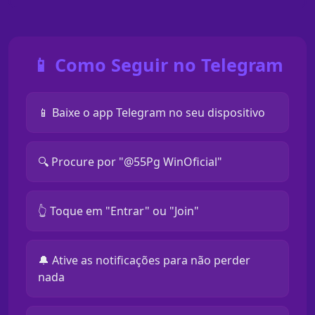
📱 Como Seguir no Telegram
📱 Baixe o app Telegram no seu dispositivo
🔍 Procure por "@55Pg WinOficial"
👆 Toque em "Entrar" ou "Join"
🔔 Ative as notificações para não perder
nada