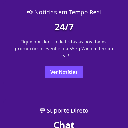
📢 Notícias em Tempo Real
24/7
Fique por dentro de todas as novidades,
promoções e eventos da 55Pg Win em tempo
real!
Ver Notícias
💬 Suporte Direto
Chat