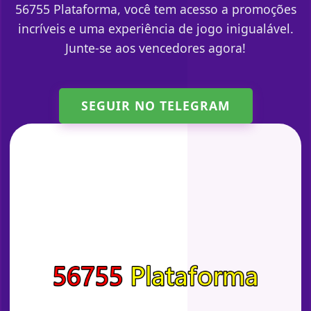
56755 Plataforma, você tem acesso a promoções
incríveis e uma experiência de jogo inigualável.
Junte-se aos vencedores agora!
SEGUIR NO TELEGRAM