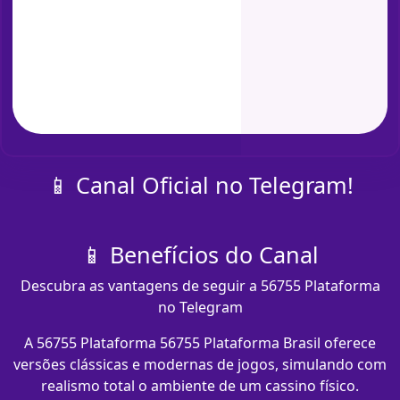
📱 Canal Oficial no Telegram!
📱 Benefícios do Canal
Descubra as vantagens de seguir a 56755 Plataforma
no Telegram
A 56755 Plataforma 56755 Plataforma Brasil oferece
versões clássicas e modernas de jogos, simulando com
realismo total o ambiente de um cassino físico.