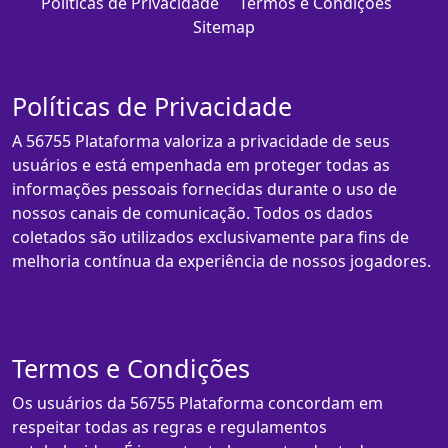
Políticas de Privacidade
Termos e Condições
Sitemap
Políticas de Privacidade
A 56755 Plataforma valoriza a privacidade de seus
usuários e está empenhada em proteger todas as
informações pessoais fornecidas durante o uso de
nossos canais de comunicação. Todos os dados
coletados são utilizados exclusivamente para fins de
melhoria contínua da experiência de nossos jogadores.
Termos e Condições
Os usuários da 56755 Plataforma concordam em
respeitar todas as regras e regulamentos