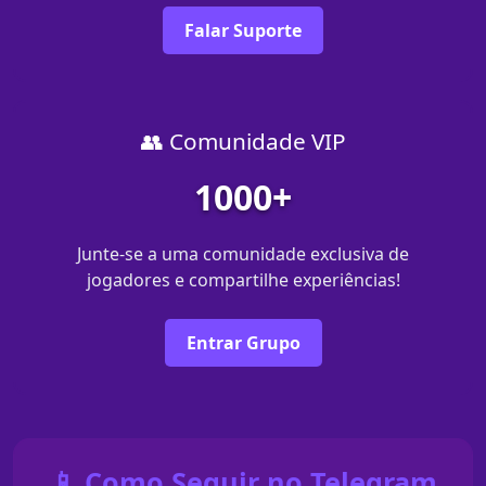
Falar Suporte
👥 Comunidade VIP
1000+
Junte-se a uma comunidade exclusiva de
jogadores e compartilhe experiências!
Entrar Grupo
📱 Como Seguir no Telegram