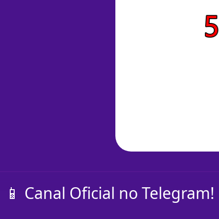
📱 Canal Oficial no Telegram!