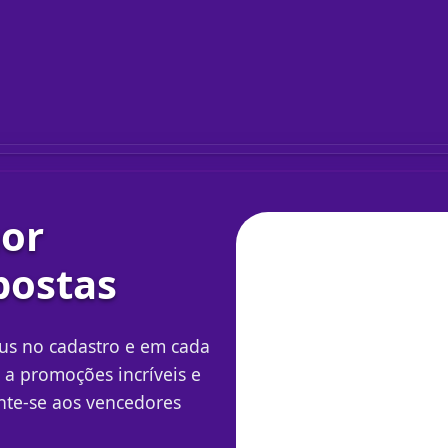
hor
postas
us no cadastro e em cada
 a promoções incríveis e
unte-se aos vencedores