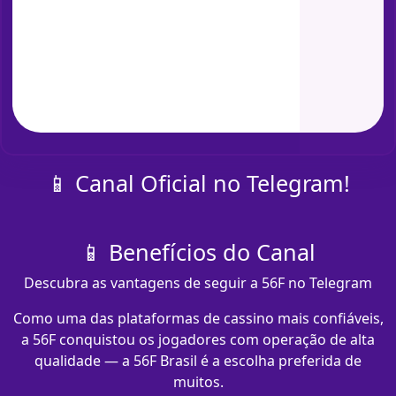
📱 Canal Oficial no Telegram!
📱 Benefícios do Canal
Descubra as vantagens de seguir a 56F no Telegram
Como uma das plataformas de cassino mais confiáveis,
a 56F conquistou os jogadores com operação de alta
qualidade — a 56F Brasil é a escolha preferida de
muitos.