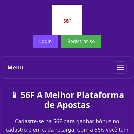
Login
Registrar-se
Menu
📱 56F A Melhor Plataforma
de Apostas
Cadastre-se na 56F para ganhar bônus no
cadastro e em cada recarga. Com a 56F, você tem