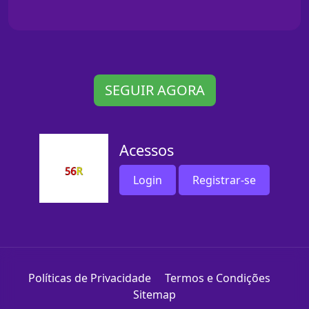
SEGUIR AGORA
Acessos
Login
Registrar-se
Políticas de Privacidade
Termos e Condições
Sitemap