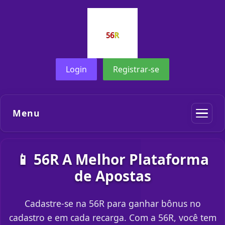
Login
Registrar-se
Menu
📱 56R A Melhor Plataforma
de Apostas
Cadastre-se na 56R para ganhar bônus no
cadastro e em cada recarga. Com a 56R, você tem