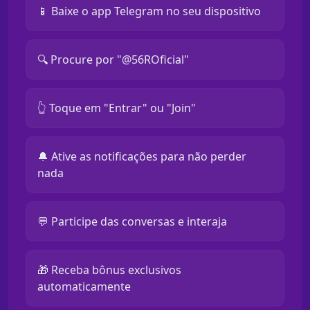
📱 Baixe o app Telegram no seu dispositivo
🔍 Procure por "@56ROficial"
👆 Toque em "Entrar" ou "Join"
🔔 Ative as notificações para não perder
nada
💬 Participe das conversas e interaja
🎁 Receba bônus exclusivos
automaticamente