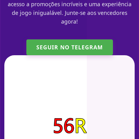
acesso a promoções incríveis e uma experiência
de jogo inigualável. Junte-se aos vencedores
agora!
SEGUIR NO TELEGRAM