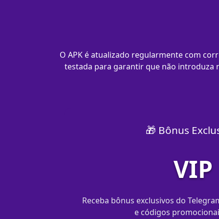
O APK é atualizado regularmente com corr
testada para garantir que não introduza
🎁 Bônus Exclu
VIP
Receba bônus exclusivos do Telegra
e códigos promocionai