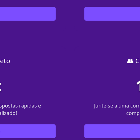
reto
👥 
t
espostas rápidas e
Junte-se a uma com
lizado!
compa
e