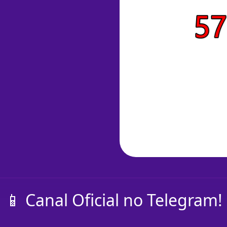
📱 Canal Oficial no Telegram!