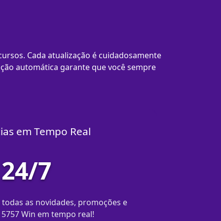
cursos. Cada atualização é cuidadosamente
zação automática garante que você sempre
cias em Tempo Real
24/7
e todas as novidades, promoções e
 5757 Win em tempo real!