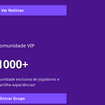
Ver Notícias
Comunidade VIP
1000+
unidade exclusiva de jogadores e
rtilhe experiências!
Entrar Grupo