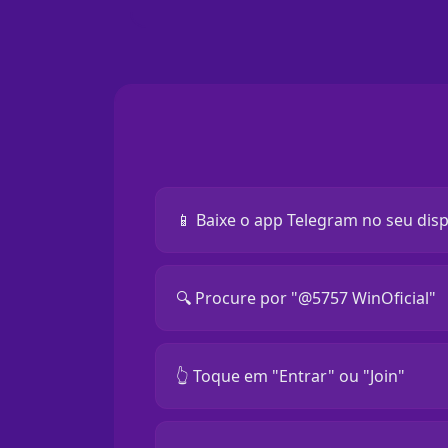
📱 Baixe o app Telegram no seu disp
🔍 Procure por "@5757 WinOficial"
👆 Toque em "Entrar" ou "Join"