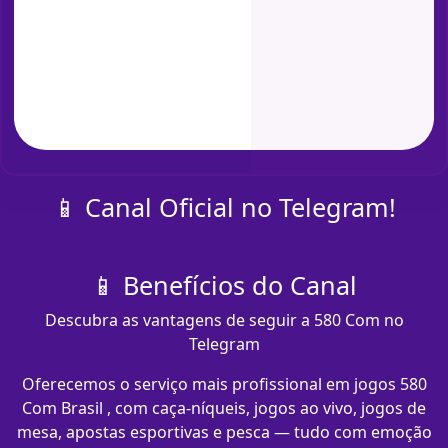
📱 Canal Oficial no Telegram!
📱 Benefícios do Canal
Descubra as vantagens de seguir a 580 Com no
Telegram
Oferecemos o serviço mais profissional em jogos 580
Com Brasil , com caça-níqueis, jogos ao vivo, jogos de
mesa, apostas esportivas e pesca — tudo com emoção