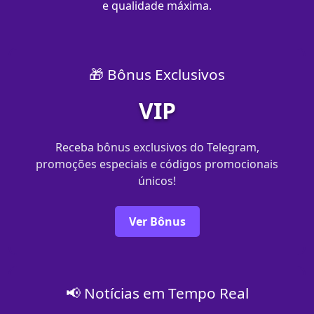
e qualidade máxima.
🎁 Bônus Exclusivos
VIP
Receba bônus exclusivos do Telegram,
promoções especiais e códigos promocionais
únicos!
Ver Bônus
📢 Notícias em Tempo Real