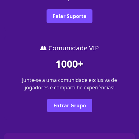
Falar Suporte
👥 Comunidade VIP
1000+
Junte-se a uma comunidade exclusiva de
jogadores e compartilhe experiências!
Entrar Grupo