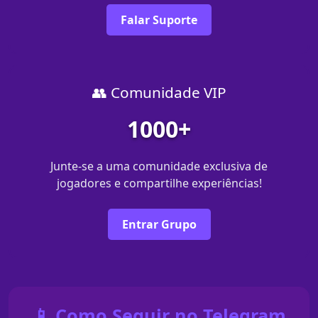
Falar Suporte
👥 Comunidade VIP
1000+
Junte-se a uma comunidade exclusiva de
jogadores e compartilhe experiências!
Entrar Grupo
📱 Como Seguir no Telegram