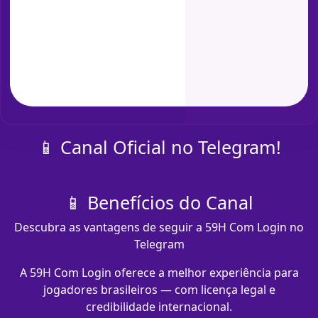
📱 Canal Oficial no Telegram!
📱 Benefícios do Canal
Descubra as vantagens de seguir a 59H Com Login no
Telegram
A 59H Com Login oferece a melhor experiência para
jogadores brasileiros — com licença legal e
credibilidade internacional.