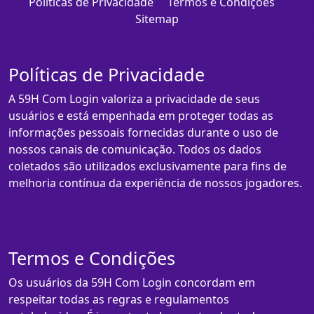
Políticas de Privacidade
Termos e Condições
Sitemap
Políticas de Privacidade
A 59H Com Login valoriza a privacidade de seus
usuários e está empenhada em proteger todas as
informações pessoais fornecidas durante o uso de
nossos canais de comunicação. Todos os dados
coletados são utilizados exclusivamente para fins de
melhoria contínua da experiência de nossos jogadores.
Termos e Condições
Os usuários da 59H Com Login concordam em
respeitar todas as regras e regulamentos