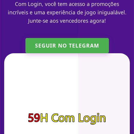
Com Login, você tem acesso a promoções
incríveis e uma experiência de jogo inigualável.
Junte-se aos vencedores agora!
SEGUIR NO TELEGRAM