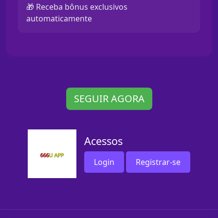
🎁 Receba bônus exclusivos
automaticamente
SEGUIR AGORA
Acessos
Login
Registrar-se