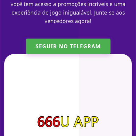
você tem acesso a promoções incríveis e uma
experiência de jogo inigualável. Junte-se aos
vencedores agora!
SEGUIR NO TELEGRAM