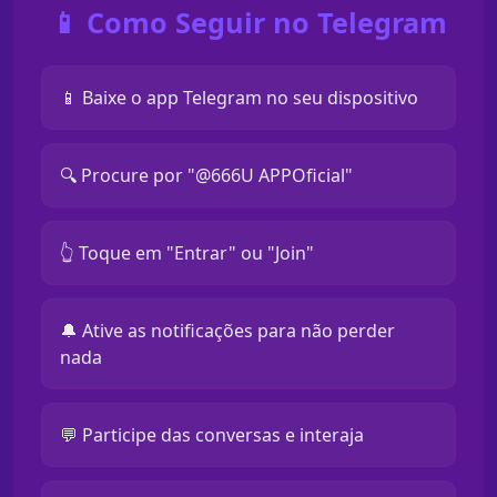
📱 Como Seguir no Telegram
📱 Baixe o app Telegram no seu dispositivo
🔍 Procure por "@666U APPOficial"
👆 Toque em "Entrar" ou "Join"
🔔 Ative as notificações para não perder
nada
💬 Participe das conversas e interaja