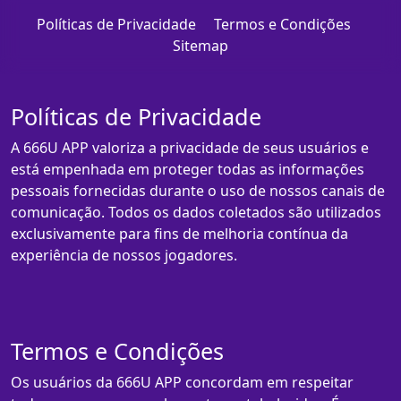
Políticas de Privacidade
Termos e Condições
Sitemap
Políticas de Privacidade
A 666U APP valoriza a privacidade de seus usuários e
está empenhada em proteger todas as informações
pessoais fornecidas durante o uso de nossos canais de
comunicação. Todos os dados coletados são utilizados
exclusivamente para fins de melhoria contínua da
experiência de nossos jogadores.
Termos e Condições
Os usuários da 666U APP concordam em respeitar