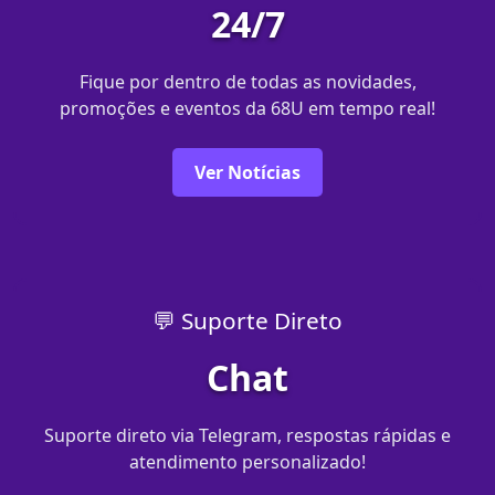
24/7
Fique por dentro de todas as novidades,
promoções e eventos da 68U em tempo real!
Ver Notícias
💬 Suporte Direto
Chat
Suporte direto via Telegram, respostas rápidas e
atendimento personalizado!