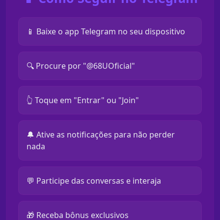
📱 Baixe o app Telegram no seu dispositivo
🔍 Procure por "@68UOficial"
👆 Toque em "Entrar" ou "Join"
🔔 Ative as notificações para não perder
nada
💬 Participe das conversas e interaja
🎁 Receba bônus exclusivos