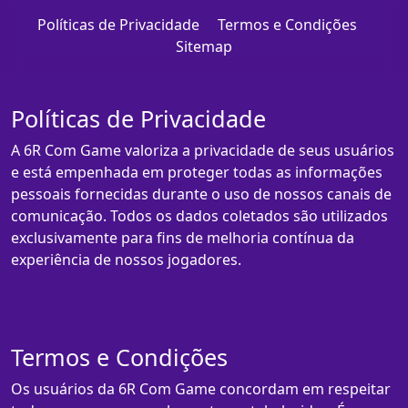
Políticas de Privacidade
Termos e Condições
Sitemap
Políticas de Privacidade
A 6R Com Game valoriza a privacidade de seus usuários
e está empenhada em proteger todas as informações
pessoais fornecidas durante o uso de nossos canais de
comunicação. Todos os dados coletados são utilizados
exclusivamente para fins de melhoria contínua da
experiência de nossos jogadores.
Termos e Condições
Os usuários da 6R Com Game concordam em respeitar