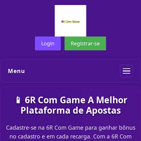
Login
Registrar-se
Menu
📱 6R Com Game A Melhor
Plataforma de Apostas
Cadastre-se na 6R Com Game para ganhar bônus
no cadastro e em cada recarga. Com a 6R Com