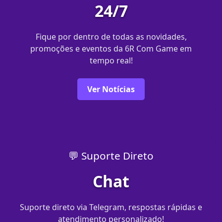
24/7
Fique por dentro de todas as novidades,
promoções e eventos da 6R Com Game em
tempo real!
Ver Notícias
💬 Suporte Direto
Chat
Suporte direto via Telegram, respostas rápidas e
atendimento personalizado!