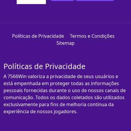
Políticas de Privacidade
Termos e Condições
Sitemap
Políticas de Privacidade
A 7566Win valoriza a privacidade de seus usuários e
está empenhada em proteger todas as informações
pessoais fornecidas durante o uso de nossos canais de
comunicação. Todos os dados coletados são utilizados
exclusivamente para fins de melhoria contínua da
experiência de nossos jogadores.