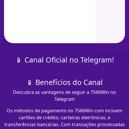
📱 Canal Oficial no Telegram!
📱 Benefícios do Canal
Descubra as vantagens de seguir a 7566Win no
Telegram
Os métodos de pagamento no 7566Win com​ incluem
cartões de crédito, carteiras eletrônicas, e
transferências bancárias. Com transações processadas