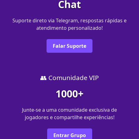
Chat
Suporte direto via Telegram, respostas rápidas e
atendimento personalizado!
Falar Suporte
👥 Comunidade VIP
1000+
Junte-se a uma comunidade exclusiva de
jogadores e compartilhe experiências!
Entrar Grupo