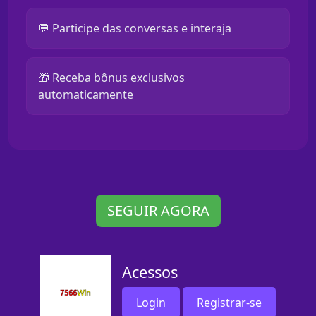
💬 Participe das conversas e interaja
🎁 Receba bônus exclusivos
automaticamente
SEGUIR AGORA
Acessos
Login
Registrar-se