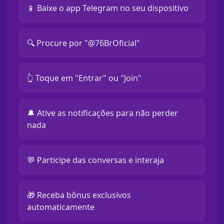
📱 Baixe o app Telegram no seu dispositivo
🔍 Procure por "@76BrOficial"
👆 Toque em "Entrar" ou "Join"
🔔 Ative as notificações para não perder
nada
💬 Participe das conversas e interaja
🎁 Receba bônus exclusivos
automaticamente