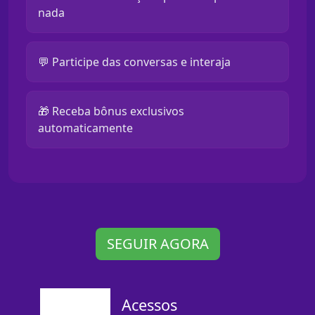
nada
💬 Participe das conversas e interaja
🎁 Receba bônus exclusivos
automaticamente
SEGUIR AGORA
Acessos