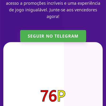
acesso a promoções incríveis e uma experiência
de jogo inigualável. Junte-se aos vencedores
agora!
SEGUIR NO TELEGRAM