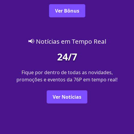
Ver Bônus
📢 Notícias em Tempo Real
24/7
Fique por dentro de todas as novidades,
promoções e eventos da 76P em tempo real!
Ver Notícias