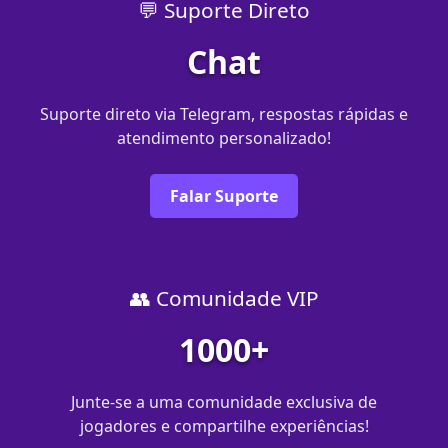
💬 Suporte Direto
Chat
Suporte direto via Telegram, respostas rápidas e
atendimento personalizado!
Falar Suporte
👥 Comunidade VIP
1000+
Junte-se a uma comunidade exclusiva de
jogadores e compartilhe experiências!