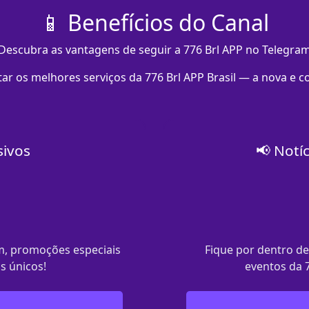
📱 Benefícios do Canal
Descubra as vantagens de seguir a 776 Brl APP no Telegra
tar os melhores serviços da 776 Brl APP Brasil — a nova e c
sivos
📢 Notí
m, promoções especiais
Fique por dentro d
s únicos!
eventos da 