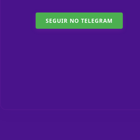
SEGUIR NO TELEGRAM