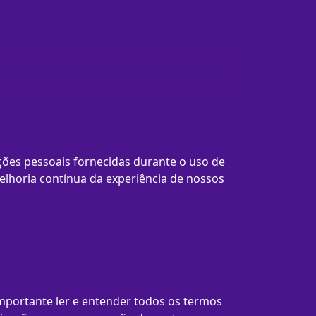
ções pessoais fornecidas durante o uso de
elhoria contínua da experiência de nossos
mportante ler e entender todos os termos