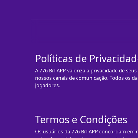
Políticas de Privacida
A 776 Brl APP valoriza a privacidade de se
nossos canais de comunicação. Todos os dad
jogadores.
Termos e Condições
Os usuários da 776 Brl APP concordam em re