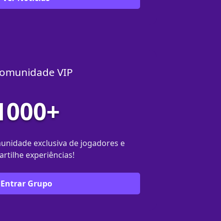
Comunidade VIP
1000+
unidade exclusiva de jogadores e
rtilhe experiências!
Entrar Grupo