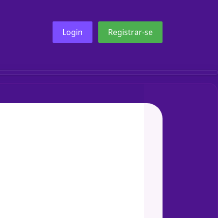
Login
Registrar-se