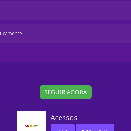
a
aticamente
SEGUIR AGORA
Acessos
Login
Registrar-se