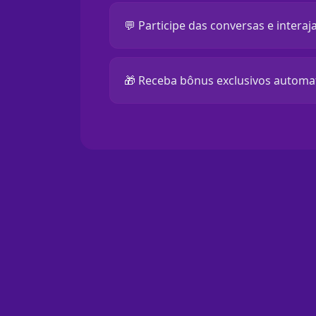
💬 Participe das conversas e interaj
🎁 Receba bônus exclusivos autom