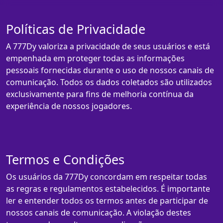
Políticas de Privacidade
A 777Dy valoriza a privacidade de seus usuários e está
empenhada em proteger todas as informações
pessoais fornecidas durante o uso de nossos canais de
comunicação. Todos os dados coletados são utilizados
exclusivamente para fins de melhoria contínua da
experiência de nossos jogadores.
Termos e Condições
Os usuários da 777Dy concordam em respeitar todas
as regras e regulamentos estabelecidos. É importante
ler e entender todos os termos antes de participar de
nossos canais de comunicação. A violação destes