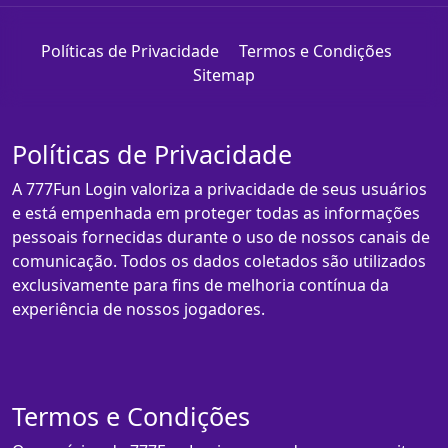
Políticas de Privacidade
Termos e Condições
Sitemap
Políticas de Privacidade
A 777Fun Login valoriza a privacidade de seus usuários
e está empenhada em proteger todas as informações
pessoais fornecidas durante o uso de nossos canais de
comunicação. Todos os dados coletados são utilizados
exclusivamente para fins de melhoria contínua da
experiência de nossos jogadores.
Termos e Condições