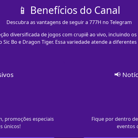
📱 Benefícios do Canal
Descubra as vantagens de seguir a 777H no Telegram
ão diversificada de jogos com crupiê ao vivo, incluindo os 
Sic Bo e Dragon Tiger. Essa variedade atende a diferentes 
sivos
📢 Notí
m, promoções especiais
Fique por dentro d
s únicos!
eventos 