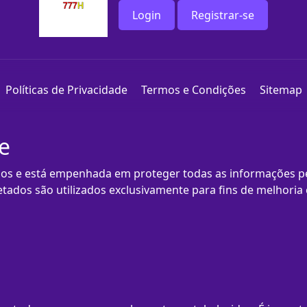
Login
Registrar-se
Políticas de Privacidade
Termos e Condições
Sitemap
de
rios e está empenhada em proteger todas as informações p
tados são utilizados exclusivamente para fins de melhoria