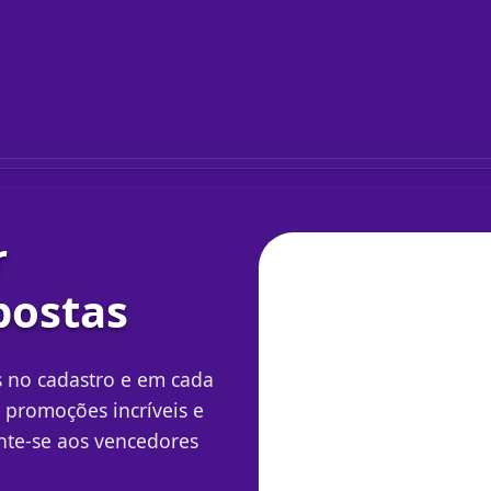
r
postas
 no cadastro e em cada
 promoções incríveis e
unte-se aos vencedores