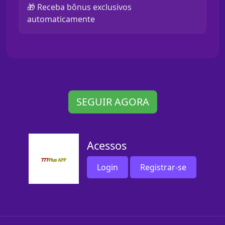
🎁 Receba bônus exclusivos
automaticamente
SEGUIR AGORA
Acessos
Login
Registrar-se