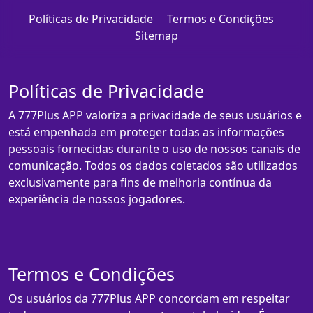
Políticas de Privacidade
Termos e Condições
Sitemap
Políticas de Privacidade
A 777Plus APP valoriza a privacidade de seus usuários e
está empenhada em proteger todas as informações
pessoais fornecidas durante o uso de nossos canais de
comunicação. Todos os dados coletados são utilizados
exclusivamente para fins de melhoria contínua da
experiência de nossos jogadores.
Termos e Condições
Os usuários da 777Plus APP concordam em respeitar