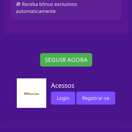
🎁 Receba bônus exclusivos
automaticamente
SEGUIR AGORA
Acessos
Login
Registrar-se