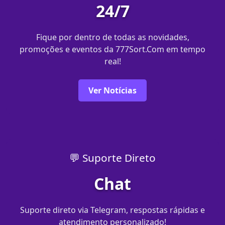
24/7
Fique por dentro de todas as novidades,
promoções e eventos da 777Sort.Com em tempo
real!
Ver Notícias
💬 Suporte Direto
Chat
Suporte direto via Telegram, respostas rápidas e
atendimento personalizado!