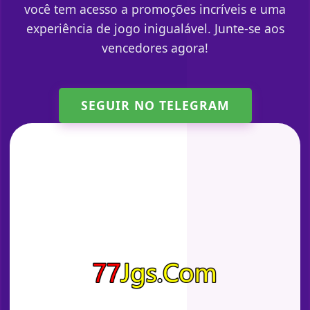
você tem acesso a promoções incríveis e uma
experiência de jogo inigualável. Junte-se aos
vencedores agora!
SEGUIR NO TELEGRAM