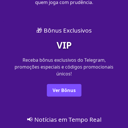
quem joga com prudência.
🎁 Bônus Exclusivos
VIP
Receba bônus exclusivos do Telegram,
promoções especiais e códigos promocionais
únicos!
Ver Bônus
📢 Notícias em Tempo Real