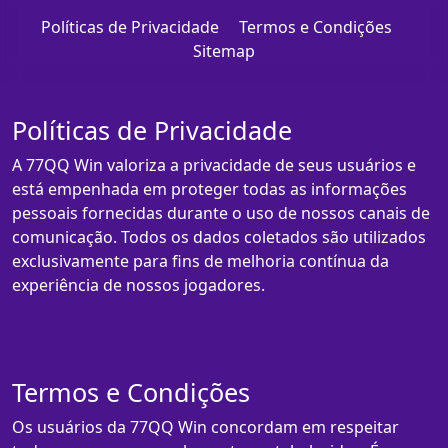
Políticas de Privacidade
Termos e Condições
Sitemap
Políticas de Privacidade
A 77QQ Win valoriza a privacidade de seus usuários e
está empenhada em proteger todas as informações
pessoais fornecidas durante o uso de nossos canais de
comunicação. Todos os dados coletados são utilizados
exclusivamente para fins de melhoria contínua da
experiência de nossos jogadores.
Termos e Condições
Os usuários da 77QQ Win concordam em respeitar