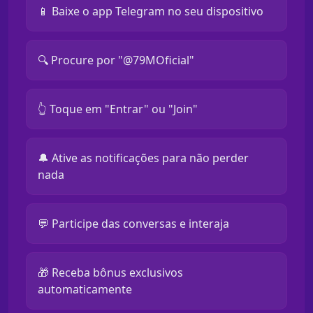
📱 Baixe o app Telegram no seu dispositivo
🔍 Procure por "@79MOficial"
👆 Toque em "Entrar" ou "Join"
🔔 Ative as notificações para não perder
nada
💬 Participe das conversas e interaja
🎁 Receba bônus exclusivos
automaticamente