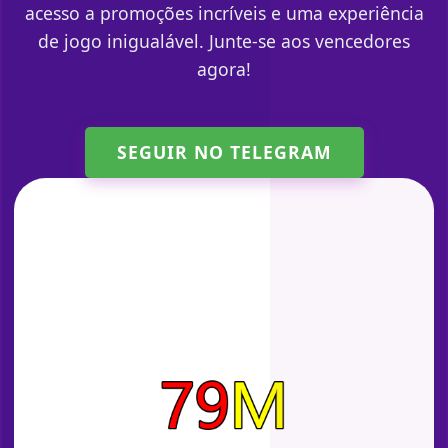
acesso a promoções incríveis e uma experiência
de jogo inigualável. Junte-se aos vencedores
agora!
SEGUIR NO TELEGRAM