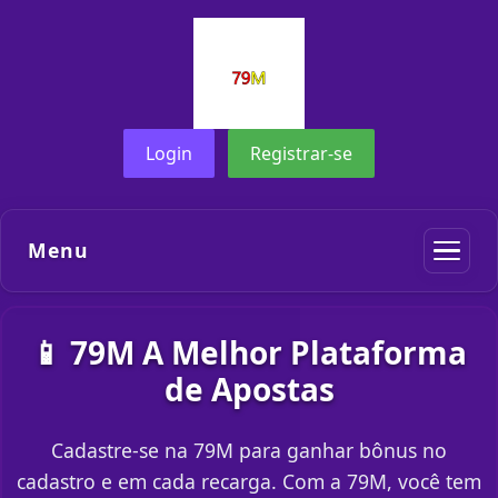
Login
Registrar-se
Menu
📱 79M A Melhor Plataforma
de Apostas
Cadastre-se na 79M para ganhar bônus no
cadastro e em cada recarga. Com a 79M, você tem