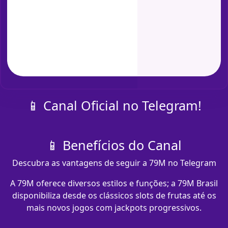
📱 Canal Oficial no Telegram!
📱 Benefícios do Canal
Descubra as vantagens de seguir a 79M no Telegram
A 79M oferece diversos estilos e funções; a 79M Brasil
disponibiliza desde os clássicos slots de frutas até os
mais novos jogos com jackpots progressivos.