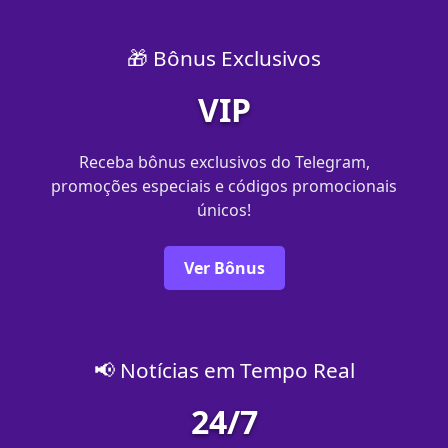
🎁 Bônus Exclusivos
VIP
Receba bônus exclusivos do Telegram,
promoções especiais e códigos promocionais
únicos!
Ver Bônus
📢 Notícias em Tempo Real
24/7