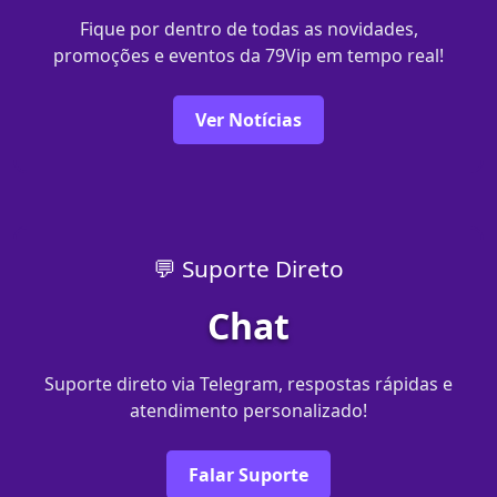
Fique por dentro de todas as novidades,
promoções e eventos da 79Vip em tempo real!
Ver Notícias
💬 Suporte Direto
Chat
Suporte direto via Telegram, respostas rápidas e
atendimento personalizado!
Falar Suporte