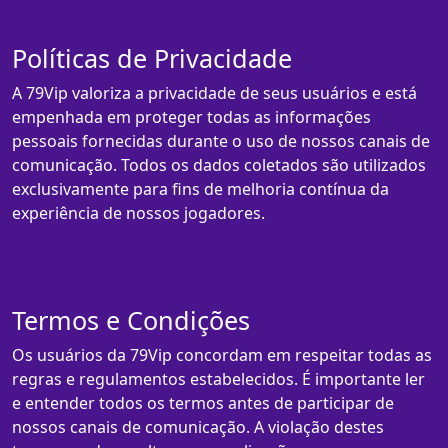
Políticas de Privacidade
A 79Vip valoriza a privacidade de seus usuários e está
empenhada em proteger todas as informações
pessoais fornecidas durante o uso de nossos canais de
comunicação. Todos os dados coletados são utilizados
exclusivamente para fins de melhoria contínua da
experiência de nossos jogadores.
Termos e Condições
Os usuários da 79Vip concordam em respeitar todas as
regras e regulamentos estabelecidos. É importante ler
e entender todos os termos antes de participar de
nossos canais de comunicação. A violação destes