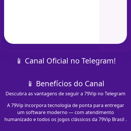
📱 Canal Oficial no Telegram!
📱 Benefícios do Canal
Descubra as vantagens de seguir a 79Vip no Telegram
A 79Vip incorpora tecnologia de ponta para entregar
um software moderno — com atendimento
humanizado e todos os jogos clássicos da 79Vip Brasil .