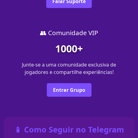
Falar Suporte
👥 Comunidade VIP
1000+
Junte-se a uma comunidade exclusiva de
jogadores e compartilhe experiências!
Entrar Grupo
📱 Como Seguir no Telegram