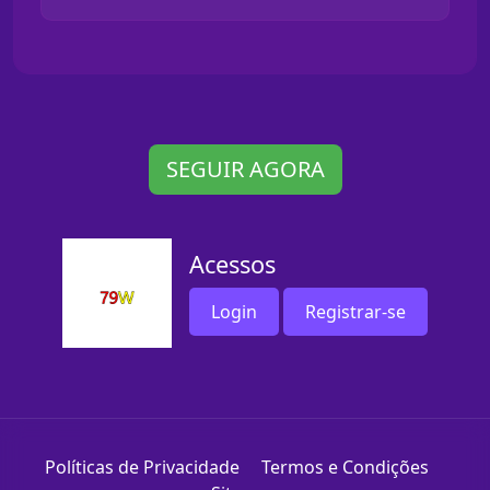
SEGUIR AGORA
Acessos
Login
Registrar-se
Políticas de Privacidade
Termos e Condições