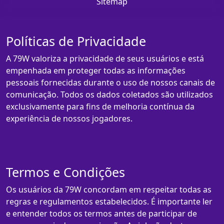
Sitemap
Políticas de Privacidade
A 79W valoriza a privacidade de seus usuários e está
empenhada em proteger todas as informações
pessoais fornecidas durante o uso de nossos canais de
comunicação. Todos os dados coletados são utilizados
exclusivamente para fins de melhoria contínua da
experiência de nossos jogadores.
Termos e Condições
Os usuários da 79W concordam em respeitar todas as
regras e regulamentos estabelecidos. É importante ler
e entender todos os termos antes de participar de