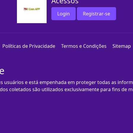
Acessos
Login
Registrar-se
Políticas de Privacidade
Termos e Condições
Sitemap
de
eus usuários e está empenhada em proteger todas as inform
os coletados são utilizados exclusivamente para fins de m