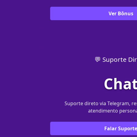
Ver Bônus
💬 Suporte Di
Cha
Suporte direto via Telegram, r
atendimento persona
Falar Suport