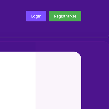
Login
Registrar-se