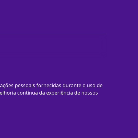
ações pessoais fornecidas durante o uso de
elhoria contínua da experiência de nossos