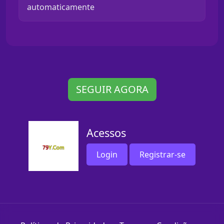
automaticamente
SEGUIR AGORA
Acessos
Login
Registrar-se