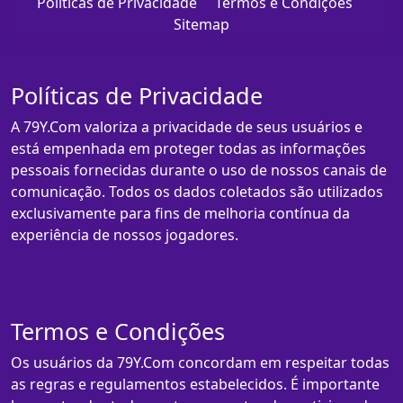
Políticas de Privacidade
Termos e Condições
Sitemap
Políticas de Privacidade
A 79Y.Com valoriza a privacidade de seus usuários e
está empenhada em proteger todas as informações
pessoais fornecidas durante o uso de nossos canais de
comunicação. Todos os dados coletados são utilizados
exclusivamente para fins de melhoria contínua da
experiência de nossos jogadores.
Termos e Condições
Os usuários da 79Y.Com concordam em respeitar todas
as regras e regulamentos estabelecidos. É importante