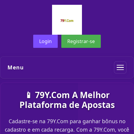
Login
Registrar-se
Menu
📱 79Y.Com A Melhor
Plataforma de Apostas
Cadastre-se na 79Y.Com para ganhar bônus no
cadastro e em cada recarga. Com a 79Y.Com, você