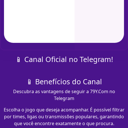
📱 Canal Oficial no Telegram!
📱 Benefícios do Canal
Descubra as vantagens de seguir a 79Y.Com no
Telegram
Escolha o jogo que deseja acompanhar. É possível filtrar
por times, ligas ou transmissões populares, garantindo
que você encontre exatamente o que procura.