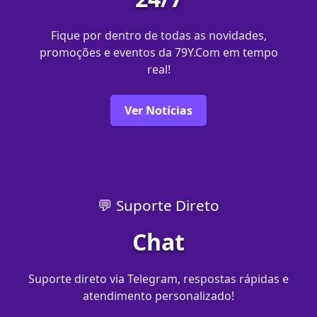
Fique por dentro de todas as novidades,
promoções e eventos da 79Y.Com em tempo
real!
Ver Notícias
💬 Suporte Direto
Chat
Suporte direto via Telegram, respostas rápidas e
atendimento personalizado!