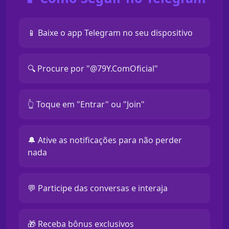
📱 Baixe o app Telegram no seu dispositivo
🔍 Procure por "@79Y.ComOficial"
👆 Toque em "Entrar" ou "Join"
🔔 Ative as notificações para não perder
nada
💬 Participe das conversas e interaja
🎁 Receba bônus exclusivos