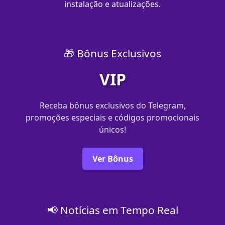
instalação e atualizações.
🎁 Bônus Exclusivos
VIP
Receba bônus exclusivos do Telegram,
promoções especiais e códigos promocionais
únicos!
Ver Bônus
📢 Notícias em Tempo Real