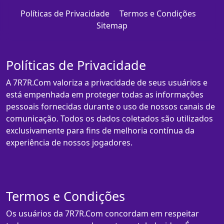
Políticas de Privacidade
Termos e Condições
Sitemap
Políticas de Privacidade
A 7R7R.Com valoriza a privacidade de seus usuários e
está empenhada em proteger todas as informações
pessoais fornecidas durante o uso de nossos canais de
comunicação. Todos os dados coletados são utilizados
exclusivamente para fins de melhoria contínua da
experiência de nossos jogadores.
Termos e Condições
Os usuários da 7R7R.Com concordam em respeitar