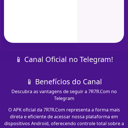
📱 Canal Oficial no Telegram!
📱 Benefícios do Canal
Descubra as vantagens de seguir a 7R7R.Com no
Telegram
O APK oficial da 7R7R.Com representa a forma mais
direta e eficiente de acessar nossa plataforma em
dispositivos Android, oferecendo controle total sobre a