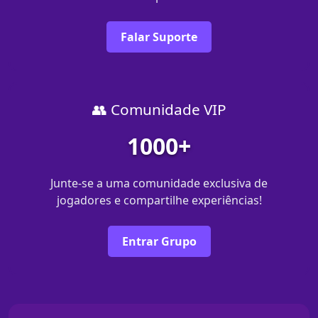
Falar Suporte
👥 Comunidade VIP
1000+
Junte-se a uma comunidade exclusiva de
jogadores e compartilhe experiências!
Entrar Grupo